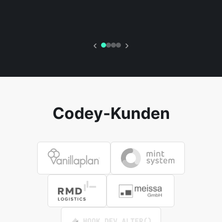
‹
›
Codey-Kunden